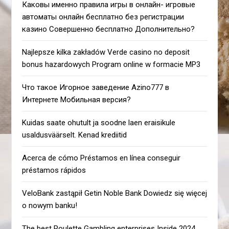
Каковы именно правила игры в онлайн- игровые
автоматы онлайн бесплатно без регистрации
казино Совершенно бесплатно Дополнительно?
Najlepsze kilka zakładów Verde casino no deposit
bonus hazardowych Program online w formacie MP3
Что такое Игорное заведение Azino777 в
Интернете Мобильная версия?
Kuidas saate ohutult ja soodne laen eraisikule
usaldusväärselt. Kenad krediitid
Acerca de cómo Préstamos en línea conseguir
préstamos rápidos
VeloBank zastąpił Getin Noble Bank Dowiedz się więcej
o nowym banku!
The best Roulette Gambling enterprises Inside 2024