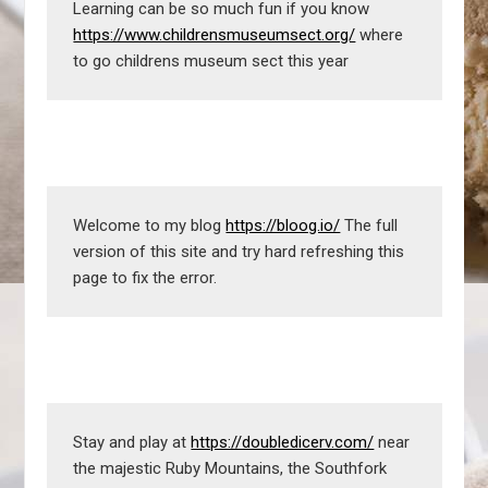
Learning can be so much fun if you know 
https://www.childrensmuseumsect.org/
 where 
to go childrens museum sect this year
Welcome to my blog 
https://bloog.io/
 The full 
version of this site and try hard refreshing this 
page to fix the error.
Stay and play at 
https://doubledicerv.com/
 near 
the majestic Ruby Mountains, the Southfork 