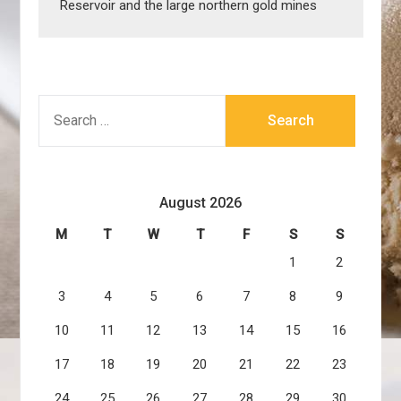
Reservoir and the large northern gold mines
SEARCH
FOR:
August 2026
M
T
W
T
F
S
S
1
2
3
4
5
6
7
8
9
10
11
12
13
14
15
16
17
18
19
20
21
22
23
24
25
26
27
28
29
30