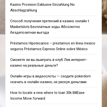
Kasino Provision Exklusive Einzahlung No
Abschlagzahlung
Способ получения претензий в казино онлайн t
Maxbetslots Бесплатные ходы Абсолютно
бездепозитная выгода
Préstamos Hipotecarios – prestamos en linea mexico
seguros Préstamos Express Online sobre México
Сможете ли вы выиграть в клуб Лев интернет-
казино на реальные деньги?
Онлайн-игры в видеослоты — сходите pokerdom
скачать в онлайн-казино, не рискуя деньгами
How to locate a new where to loan 30k BillEase
Income Move forward