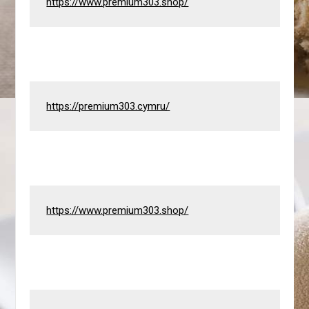
https://www.premium303.shop/
https://premium303.cymru/
https://www.premium303.shop/