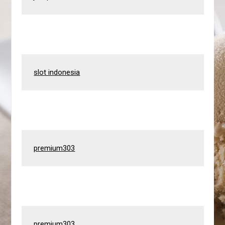
slot indonesia
premium303
premium303