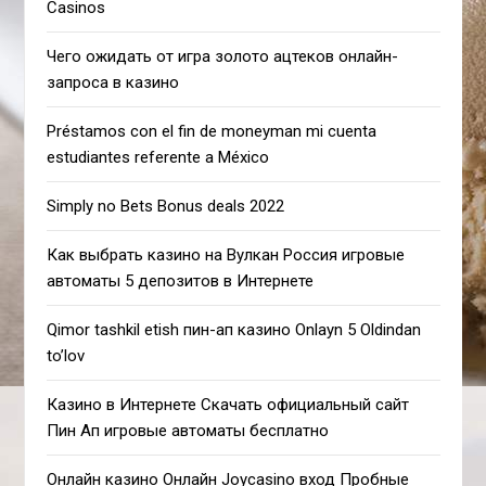
Casinos
Чего ожидать от игра золото ацтеков онлайн-
запроса в казино
Préstamos con el fin de moneyman mi cuenta
estudiantes referente a México
Simply no Bets Bonus deals 2022
Как выбрать казино на Вулкан Россия игровые
автоматы 5 депозитов в Интернете
Qimor tashkil etish пин-ап казино Onlayn 5 Oldindan
to’lov
Казино в Интернете Скачать официальный сайт
Пин Ап игровые автоматы бесплатно
Онлайн казино Онлайн Joycasino вход Пробные