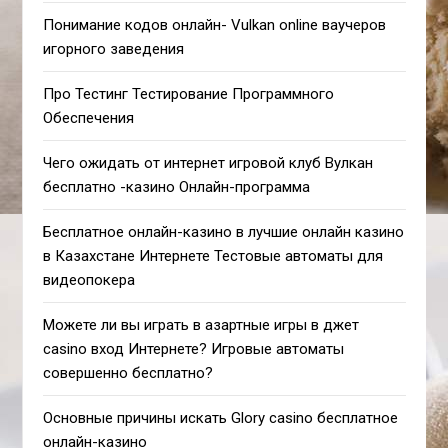
Понимание кодов онлайн- Vulkan online ваучеров
игорного заведения
Про Тестинг Тестирование Программного
Обеспечения
Чего ожидать от интернет игровой клуб Вулкан
бесплатно -казино Онлайн-программа
Бесплатное онлайн-казино в лучшие онлайн казино
в Казахстане Интернете Тестовые автоматы для
видеопокера
Можете ли вы играть в азартные игры в джет
casino вход Интернете? Игровые автоматы
совершенно бесплатно?
Основные причины искать Glory casino бесплатное
онлайн-казино