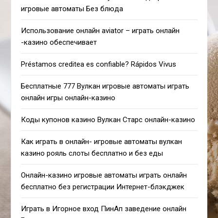
игровые автоматы Без блюда
Использование онлайн aviator – играть онлайн
-казино обеспечивает
Préstamos creditea es confiable? Rápidos Vivus
Бесплатные 777 Вулкан игровые автоматы играть
онлайн игры онлайн-казино
Коды купонов казино Вулкан Старс онлайн-казино
Как играть в онлайн- игровые автоматы вулкан
казино рояль слоты бесплатно и без еды
Онлайн-казино игровые автоматы играть онлайн
бесплатно без регистрации Интернет-блэкджек
Играть в Игорное вход ПинАп заведение онлайн