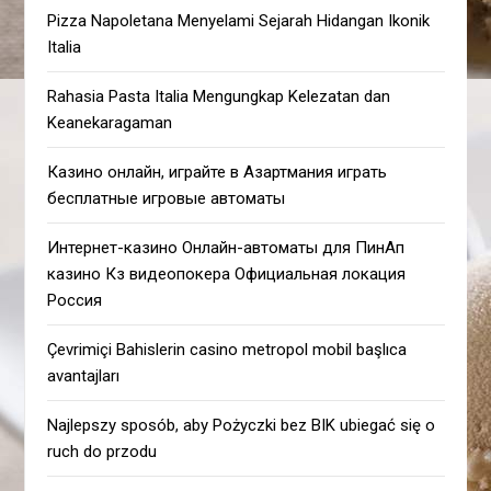
Pizza Napoletana Menyelami Sejarah Hidangan Ikonik
Italia
Rahasia Pasta Italia Mengungkap Kelezatan dan
Keanekaragaman
Казино онлайн, играйте в Азартмания играть
бесплатные игровые автоматы
Интернет-казино Онлайн-автоматы для ПинАп
казино Кз видеопокера Официальная локация
Россия
Çevrimiçi Bahislerin casino metropol mobil başlıca
avantajları
Najlepszy sposób, aby Pożyczki bez BIK ubiegać się o
ruch do przodu