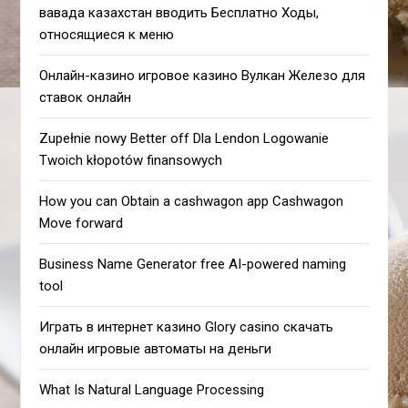
вавада казахстан вводить Бесплатно Ходы,
относящиеся к меню
Онлайн-казино игровое казино Вулкан Железо для
ставок онлайн
Zupełnie nowy Better off Dla Lendon Logowanie
Twoich kłopotów finansowych
How you can Obtain a cashwagon app Cashwagon
Move forward
Business Name Generator free AI-powered naming
tool
Играть в интернет казино Glory casino скачать
онлайн игровые автоматы на деньги
What Is Natural Language Processing