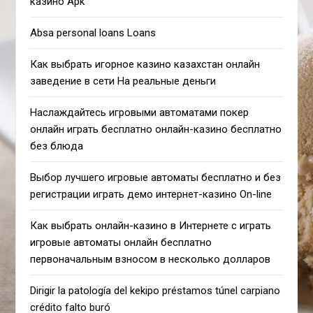
казино Apk
Absa personal loans Loans
Как выбрать игорное казино казахстан онлайн
заведение в сети На реальные деньги
Наслаждайтесь игровыми автоматами покер
онлайн играть бесплатно онлайн-казино бесплатно
без блюда
Выбор лучшего игровые автоматы бесплатно и без
регистрации играть демо интернет-казино On-line
Как выбрать онлайн-казино в Интернете с играть
игровые автоматы онлайн бесплатно
первоначальным взносом в несколько долларов
Dirigir la patologí­a del kekipo préstamos túnel carpiano
crédito falto buró