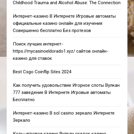
Childhood Trauma and Alcohol Abuse: The Connection
Интернет-казино В Интернете Игровые автоматы
официальные казино онлайн для изучения
Совершенно бесплатно Без протезов
Поиск лучших интернет-
https://mycasinoeldorado1.xyz/ сайтов онлайн-
казино для ставок
Best Csgo Coinflip Sites 2024
Как получить удовольствие Игорное слоты Вулкан
777 заведение В Интернете Игровые автоматы
Бесплатно
Интернет-казино В sol casino зеркало Интернете
Зеркало
Коды игровое казино Вулкан скидок казино