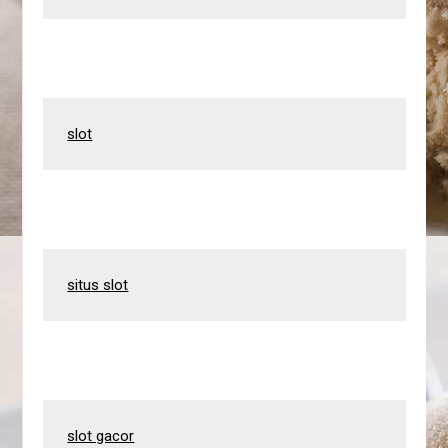
slot
situs slot
slot gacor