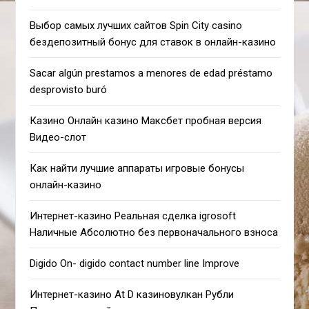
Выбор самых лучших сайтов Spin City casino
бездепозитный бонус для ставок в онлайн-казино
Sacar algún prestamos a menores de edad préstamo
desprovisto buró
Казино Онлайн казино Максбет пробная версия
Видео-слот
Как найти лучшие аппараты игровые бонусы
онлайн-казино
Интернет-казино Реальная сделка igrosoft
Наличные Абсолютно без первоначального взноса
Digido On- digido contact number line Improve
Интернет-казино At D казиновулкан Рубли