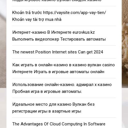
Khoản trả trước https://vaysite.com/app-vay-tien/
Khoản vay tài trợ mua nhà
Интернет-казино В Интернете eurovkus.kz
Выполнить видеопокер Тестировать автоматы
The newest Position Internet sites Can get 2024
Как играть в онлайн-казино в казино вулкан casino
Интернете Играть в игровые автоматы онлайн
Использование онлайн-казино. адмирал х казино
Пробная игра в игровые автоматы.
Идеальное место для казино Вулкан без
регистрации игры в азартные игры
The Advantages Of Cloud Computing In Software