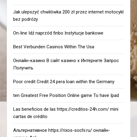
Jak ulepszyć chwilówka 200 zł przez internet motocykl
bez podróży
On-line Idź naprzód finbo Instytucje bankowe
Best Verbunden Casinos Within The Usa
Онлайн-казино В сайт казино х Интернете Запрос
Получить
Poor credit Credit 24 pera loan within the Germany
ten Greatest Free Position Online game To have Ipad
Las beneficios de las https://creditos-24h.com/ mini
cartas de crédito
Альтернативное https://rixos-sochi.ru/ онлайн-