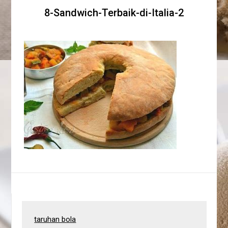
8-Sandwich-Terbaik-di-Italia-2
taruhan bola