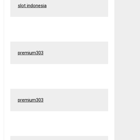
slot indonesia
premium303
premium303