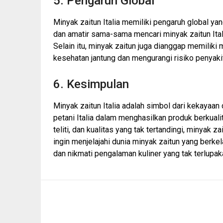
5. Pengaruh Global
Minyak zaitun Italia memiliki pengaruh global yan
dan amatir sama-sama mencari minyak zaitun Ital
Selain itu, minyak zaitun juga dianggap memilik
kesehatan jantung dan mengurangi risiko penyakit
6. Kesimpulan
Minyak zaitun Italia adalah simbol dari kekayaan
petani Italia dalam menghasilkan produk berkuali
teliti, dan kualitas yang tak tertandingi, minyak za
ingin menjelajahi dunia minyak zaitun yang berkel
dan nikmati pengalaman kuliner yang tak terlupak