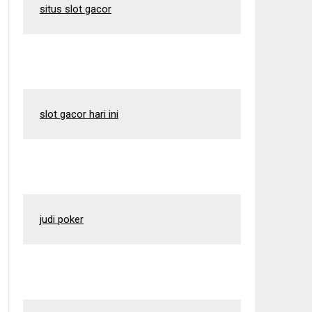
situs slot gacor
slot gacor hari ini
judi poker