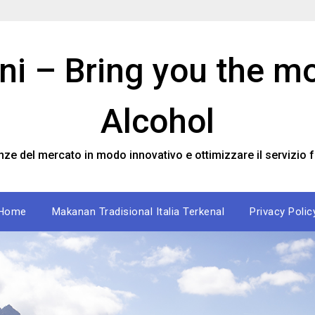
ini – Bring you the m
Alcohol
nze del mercato in modo innovativo e ottimizzare il servizio f
Home
Makanan Tradisional Italia Terkenal
Privacy Polic