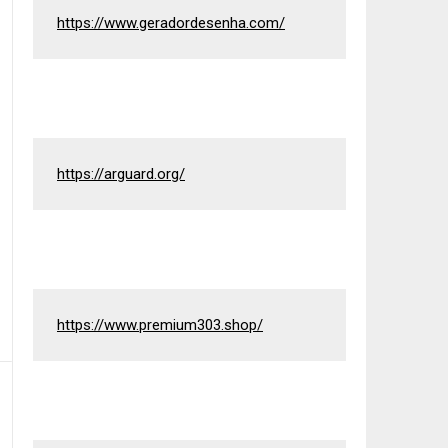
https://www.geradordesenha.com/
https://arguard.org/
https://www.premium303.shop/