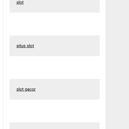
slot
situs slot
slot gacor