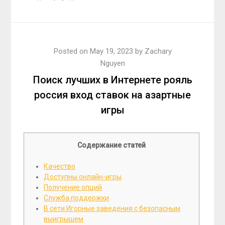
Posted on
May 19, 2023
by
Zachary
Nguyen
Поиск лучших в Интернете рояль
россия вход ставок на азартные
игры
Содержание статей
Качество
Доступны онлайн-игры
Получение опций
Служба поддержки
В сети Игорные заведения с безопасным
выигрышем