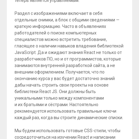
теперь является управляемым.
Раздел с изображениями включает в себя
отдельные снимки, а блок с общими сведениями —
краткую информацию. Часто в объявлениях
работодателей о поиске компьютерных
специалистов можно встретить требование,
гласящее о наличии навыков владения библиотекой
JavaScript. Да и ожидают знания React не только от
разработчиков ПО, но и от программистов, которые
занимаются внутренней разработкой сайта, а не
внешним оформлением. Получается, что по
окончанию курса у вас будет достаточно знаний
дабы начать строить свои проекты на основе
библиотеки React JS. Они должны быть
уникальными только между компонентами
и их братьями и сёстрами. Настоятельно
рекомендуется использовать правильные ключи
каждый раз, когда вы строите динамические списки.
Мы будем использовать готовые CSS-стили, чтобы
сосредоточиться на изучении React и написании