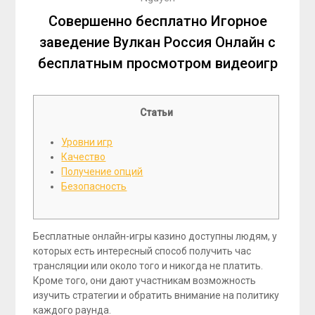
Совершенно бесплатно Игорное
заведение Вулкан Россия Онлайн с
бесплатным просмотром видеоигр
Статьи
Уровни игр
Качество
Получение опций
Безопасность
Бесплатные онлайн-игры казино доступны людям, у
которых есть интересный способ получить час
трансляции или около того и никогда не платить.
Кроме того, они дают участникам возможность
изучить стратегии и обратить внимание на политику
каждого раунда.