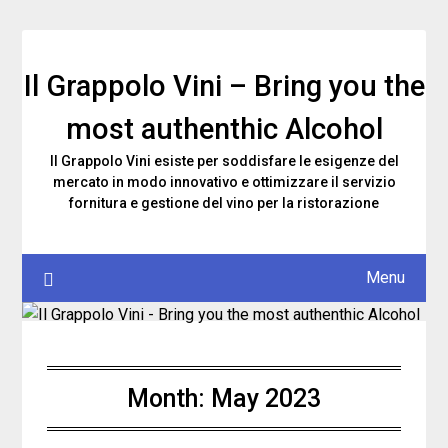
Skip
to
content
Il Grappolo Vini – Bring you the
most authenthic Alcohol
Il Grappolo Vini esiste per soddisfare le esigenze del
mercato in modo innovativo e ottimizzare il servizio
fornitura e gestione del vino per la ristorazione
Menu
Month:
May 2023