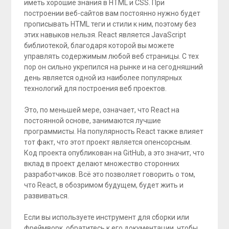
иметь хорошие знания в HTML и CSS. При
построении веб-сайтов вам постоянно нужно будет
прописывать HTML теги и стили к ним, поэтому без
этих навыков нельзя. React является JavaScript
библиотекой, благодаря которой вы можете
управлять содержимым любой веб страницы. С тех
пор он сильно укрепился на рынке и на сегодняшний
день является одной из наиболее популярных
технологий для построения веб проектов.
Это, по меньшей мере, означает, что React на
постоянной основе, занимаются лучшие
программисты. На популярность React также влияет
тот факт, что этот проект является опенсорсным.
Код проекта опубликован на GitHub, а это значит, что
вклад в проект делают множество сторонних
разработчиков. Всё это позволяет говорить о том,
что React, в обозримом будущем, будет жить и
развиваться.
Если вы используете инструмент для сборки или
фреймворк, обратитесь к его документации, чтобы