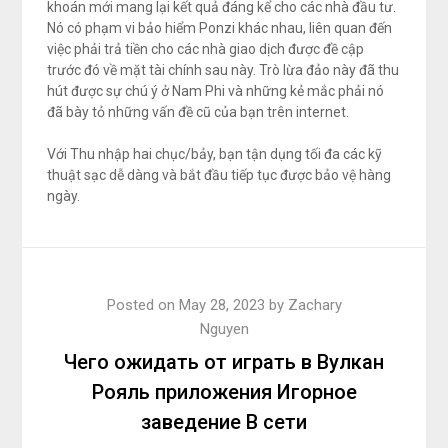
khoán mới mang lại kết quả đáng kể cho các nhà đầu tư.
Nó có phạm vi bảo hiểm Ponzi khác nhau, liên quan đến
việc phải trả tiền cho các nhà giao dịch được đề cập
trước đó về mặt tài chính sau này. Trò lừa đảo này đã thu
hút được sự chú ý ở Nam Phi và những kẻ mắc phải nó
đã bày tỏ những vấn đề cũ của bạn trên internet.
Với Thu nhập hai chục/bảy, bạn tận dụng tối đa các kỹ
thuật sạc dễ dàng và bắt đầu tiếp tục được bảo vệ hàng
ngày.
Posted on
May 28, 2023
by
Zachary
Nguyen
Чего ожидать от играть в Вулкан
Рояль приложения Игорное
заведение В сети