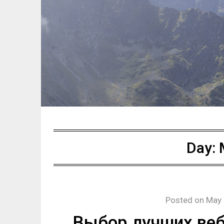
Day:
Posted on
May 
Выбор лучших веб-