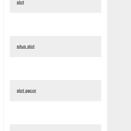
slot
situs slot
slot gacor