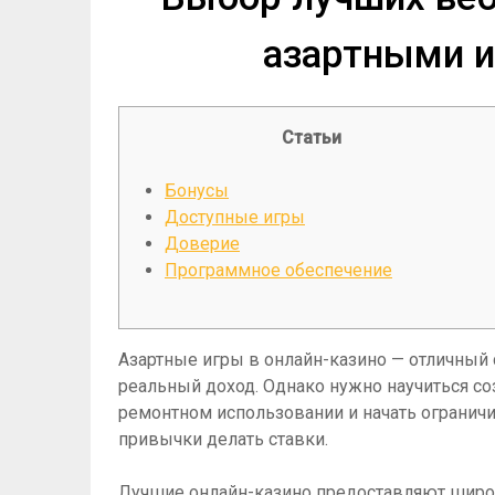
азартными и
Статьи
Бонусы
Доступные игры
Доверие
Программное обеспечение
Азартные игры в онлайн-казино — отличный 
реальный доход. Однако нужно научиться соз
ремонтном использовании и начать ограничи
привычки делать ставки.
Лучшие онлайн-казино предоставляют широк