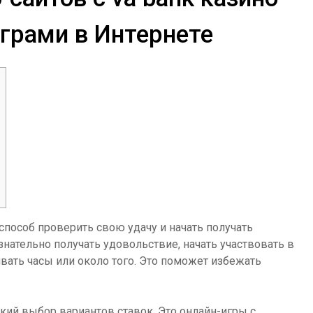
грами в Интернете
способ проверить свою удачу и начать получать
нательно получать удовольствие, начать участвовать в
вать часы или около того. Это поможет избежать
ий выбор вариантов ставок. Это онлайн-игры с