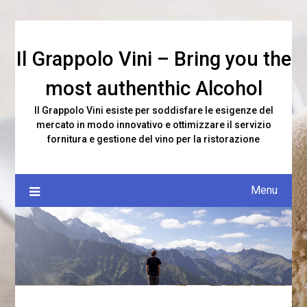
Skip
to
content
Il Grappolo Vini – Bring you the
most authenthic Alcohol
Il Grappolo Vini esiste per soddisfare le esigenze del
mercato in modo innovativo e ottimizzare il servizio
fornitura e gestione del vino per la ristorazione
Menu