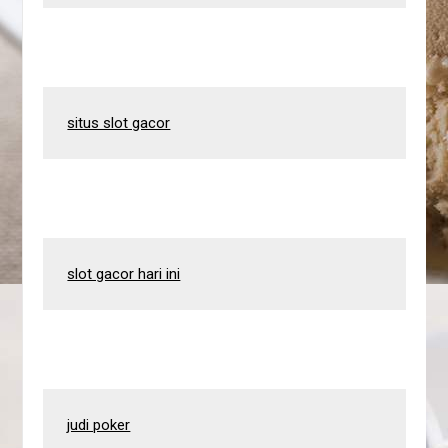
situs slot gacor
slot gacor hari ini
judi poker