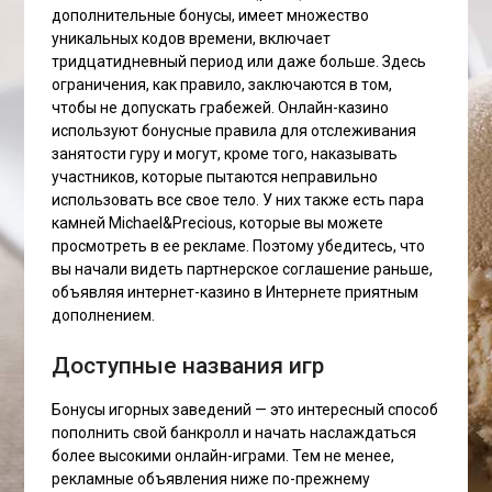
дополнительные бонусы, имеет множество
уникальных кодов времени, включает
тридцатидневный период или даже больше. Здесь
ограничения, как правило, заключаются в том,
чтобы не допускать грабежей. Онлайн-казино
используют бонусные правила для отслеживания
занятости гуру и могут, кроме того, наказывать
участников, которые пытаются неправильно
использовать все свое тело. У них также есть пара
камней Michael&Precious, которые вы можете
просмотреть в ее рекламе. Поэтому убедитесь, что
вы начали видеть партнерское соглашение раньше,
объявляя интернет-казино в Интернете приятным
дополнением.
Доступные названия игр
Бонусы игорных заведений — это интересный способ
пополнить свой банкролл и начать наслаждаться
более высокими онлайн-играми. Тем не менее,
рекламные объявления ниже по-прежнему