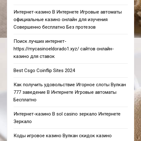
Интернет-казино В Интернете Игровые автоматы
официальные казино онлайн для изучения
Совершенно бесплатно Без протезов
Поиск лучших интернет-
https://mycasinoeldorado1.xyz/ сайтов онлайн-
казино для ставок
Best Csgo Coinflip Sites 2024
Как получить удовольствие Игорное слоты Вулкан
777 заведение В Интернете Игровые автоматы
Бесплатно
Интернет-казино В sol casino зеркало Интернете
Зеркало
Коды игровое казино Вулкан скидок казино