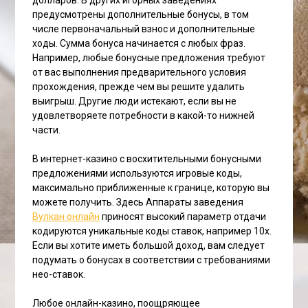
предусмотрены дополнительные бонусы, в том
числе первоначальный взнос и дополнительные
ходы. Сумма бонуса начинается с любых фраз.
Например, любые бонусные предложения требуют
от вас выполнения предварительного условия
прохождения, прежде чем вы решите удалить
выигрыш. Другие люди истекают, если вы не
удовлетворяете потребности в какой-то нижней
части.
В интернет-казино с восхитительными бонусными
предложениями используются игровые коды,
максимально приближенные к границе, которую вы
можете получить. Здесь Аппараты заведения
Вулкан онлайн
приносят высокий параметр отдачи
кодируются уникальные коды ставок, например 10x.
Если вы хотите иметь большой доход, вам следует
подумать о бонусах в соответствии с требованиями
нео-ставок.
Любое онлайн-казино, поощряющее