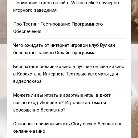
Понимание кодов онлайн- Vulkan online ваучеров
игорного заведения
Про Тестинг Тестирование Программного
Обеспечения
Чего ожидать от интернет игровой клуб Вулкан
бесплатно -казино Онлайн-программа
Бесплатное онлайн-казино в лучшие онлайн казино
в Казахстане Интернете Тестовые автоматы для
видеопокера
Можете ли вы играть в азартные игры в джет
casino вход Интернете? Игровые автоматы
совершенно бесплатно?
Основные причины искать Glory casino бесплатное
онлайн-казино