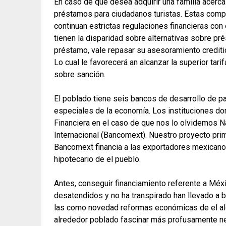
En caso de que desea adquirir una familia acerca
préstamos para ciudadanos turistas. Estas comp
continuan estrictas regulaciones financieras con 
tienen la disparidad sobre alternativas sobre pr
préstamo, vale repasar su asesoramiento creditic
Lo cual le favorecerá an alcanzar la superior tar
sobre sanción.
El poblado tiene seis bancos de desarrollo de pa
especiales de la economía. Los instituciones do
Financiera en el caso de que nos lo olvidemos N
Internacional (Bancomext). Nuestro proyecto pri
Bancomext financia a las exportadores mexicanos
hipotecario de el pueblo.
Antes, conseguir financiamiento referente a Méxi
desatendidos y no ha transpirado han llevado a b
las como novedad reformas económicas de el alde
alrededor poblado fascinar más profusamente ne