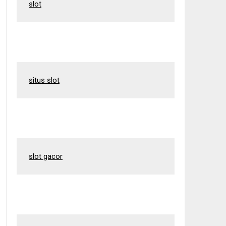
slot
situs slot
slot gacor