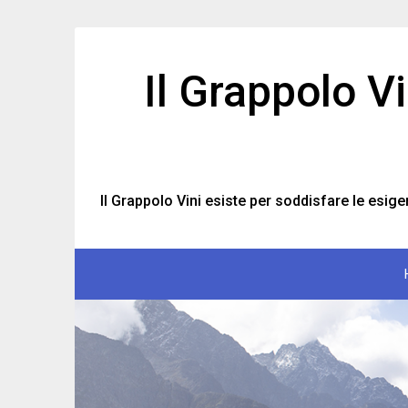
Skip
to
content
Il Grappolo V
Il Grappolo Vini esiste per soddisfare le esige