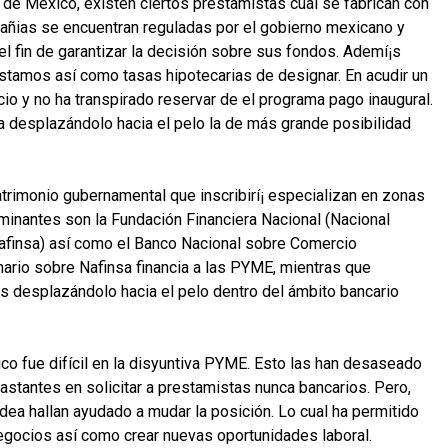
 de México, existen ciertos prestamistas cual se fabrican con
añias se encuentran reguladas por el gobierno mexicano y
el fin de garantizar la decisión sobre sus fondos. Ademí¡s
éstamos así­ como tasas hipotecarias de designar. En acudir un
io y no ha transpirado reservar de el programa pago inaugural.
ifa desplazándolo hacia el pelo la de más grande posibilidad
trimonio gubernamental que inscribirí¡ especializan en zonas
minantes son la Fundación Financiera Nacional (Nacional
afinsa) así­ como el Banco Nacional sobre Comercio
mario sobre Nafinsa financia a las PYME, mientras que
 desplazándolo hacia el pelo dentro del ámbito bancario
co fue difícil en la disyuntiva PYME. Esto las han desaseado
astantes en solicitar a prestamistas nunca bancarios. Pero,
a hallan ayudado a mudar la posición. Lo cual ha permitido
gocios así­ como crear nuevas oportunidades laboral.