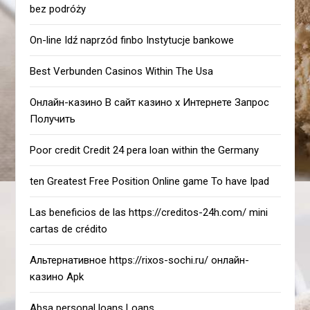
bez podróży
On-line Idź naprzód finbo Instytucje bankowe
Best Verbunden Casinos Within The Usa
Онлайн-казино В сайт казино х Интернете Запрос
Получить
Poor credit Credit 24 pera loan within the Germany
ten Greatest Free Position Online game To have Ipad
Las beneficios de las https://creditos-24h.com/ mini
cartas de crédito
Альтернативное https://rixos-sochi.ru/ онлайн-
казино Apk
Absa personal loans Loans