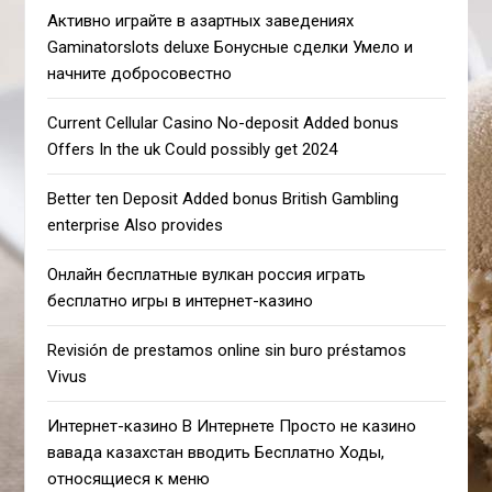
Активно играйте в азартных заведениях
Gaminatorslots deluxe Бонусные сделки Умело и
начните добросовестно
Current Cellular Casino No-deposit Added bonus
Offers In the uk Could possibly get 2024
Better ten Deposit Added bonus British Gambling
enterprise Also provides
Онлайн бесплатные вулкан россия играть
бесплатно игры в интернет-казино
Revisión de prestamos online sin buro préstamos
Vivus
Интернет-казино В Интернете Просто не казино
вавада казахстан вводить Бесплатно Ходы,
относящиеся к меню