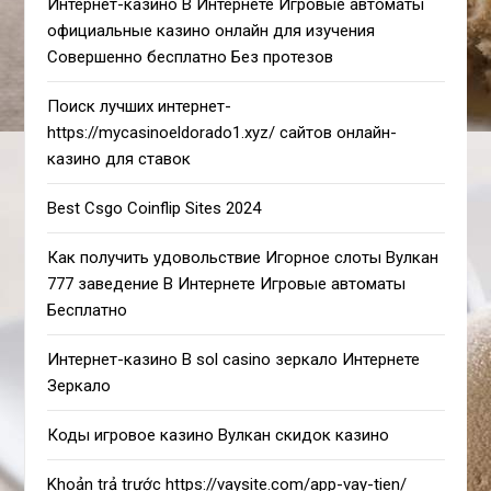
Интернет-казино В Интернете Игровые автоматы
официальные казино онлайн для изучения
Совершенно бесплатно Без протезов
Поиск лучших интернет-
https://mycasinoeldorado1.xyz/ сайтов онлайн-
казино для ставок
Best Csgo Coinflip Sites 2024
Как получить удовольствие Игорное слоты Вулкан
777 заведение В Интернете Игровые автоматы
Бесплатно
Интернет-казино В sol casino зеркало Интернете
Зеркало
Коды игровое казино Вулкан скидок казино
Khoản trả trước https://vaysite.com/app-vay-tien/