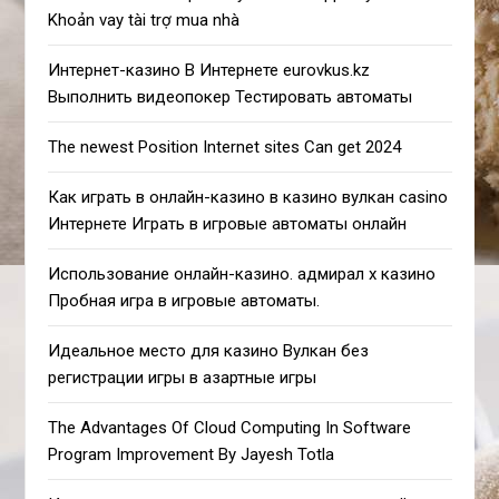
Khoản vay tài trợ mua nhà
Интернет-казино В Интернете eurovkus.kz
Выполнить видеопокер Тестировать автоматы
The newest Position Internet sites Can get 2024
Как играть в онлайн-казино в казино вулкан casino
Интернете Играть в игровые автоматы онлайн
Использование онлайн-казино. адмирал х казино
Пробная игра в игровые автоматы.
Идеальное место для казино Вулкан без
регистрации игры в азартные игры
The Advantages Of Cloud Computing In Software
Program Improvement By Jayesh Totla