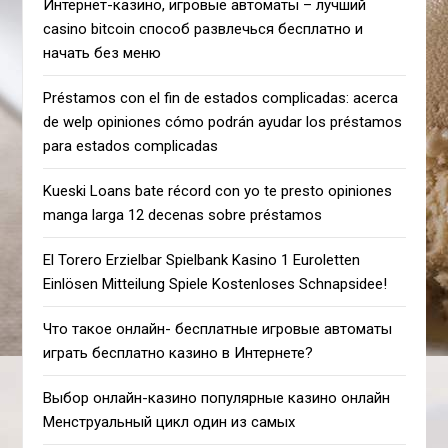
Интернет-казино, игровые автоматы – лучший
casino bitcoin способ развлечься бесплатно и
начать без меню
Préstamos con el fin de estados complicadas: acerca
de welp opiniones cómo podrán ayudar los préstamos
para estados complicadas
Kueski Loans bate récord con yo te presto opiniones
manga larga 12 decenas sobre préstamos
El Torero Erzielbar Spielbank Kasino 1 Euroletten
Einlösen Mitteilung Spiele Kostenloses Schnapsidee!
Что такое онлайн- бесплатные игровые автоматы
играть бесплатно казино в Интернете?
Выбор онлайн-казино популярные казино онлайн
Менструальный цикл один из самых