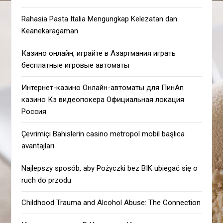
Rahasia Pasta Italia Mengungkap Kelezatan dan
Keanekaragaman
Казино онлайн, играйте в Азартмания играть
бесплатные игровые автоматы
Интернет-казино Онлайн-автоматы для ПинАп
казино Кз видеопокера Официальная локация
Россия
Çevrimiçi Bahislerin casino metropol mobil başlıca
avantajları
Najlepszy sposób, aby Pożyczki bez BIK ubiegać się o
ruch do przodu
Childhood Trauma and Alcohol Abuse: The Connection