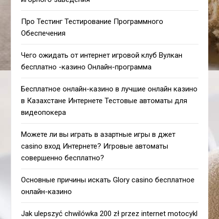
Про Тестинг Тестирование Программного
Обеспечения
Чего ожидать от интернет игровой клуб Вулкан
бесплатно -казино Онлайн-программа
Бесплатное онлайн-казино в лучшие онлайн казино
в Казахстане Интернете Тестовые автоматы для
видеопокера
Можете ли вы играть в азартные игры в джет
casino вход Интернете? Игровые автоматы
совершенно бесплатно?
Основные причины искать Glory casino бесплатное
онлайн-казино
Jak ulepszyć chwilówka 200 zł przez internet motocykl