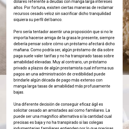
dólares referente a deudas con manga larga intereses
altos. Por fortuna, existen ciertas maneras de reclamar
recursos cesado veloz sin sacrificar dicho tranquilidad
siquiera su perfil del banco.
Pero serí­a tentador asentir una proposición que si no le
importa hacerse amiga de la grasa le presente, siempre
debería pensar sobre cómo un préstamo afectará dicho
mañana. Como podrí­a ser, algún préstamo de día sobre
paga suele valer tarifas y no ha transpirado tasas sobre
amabilidad elevadas. Muy al contrario, un préstamo
privado a plazos de algún prestamista cual informa sus
pagos an una administración de credibilidad puede
brindarle algún década de pago más extenso con
manga larga tasas de amabilidad más profusamente
bajas.
Una diferente decisión de conseguir eficaz ágil es
solicitar cesado an amistades así­ como familiares. La
puede ser una magnifico alternativa si la cantidad cual
precisas es baja y no ha transpirado si las colegas
indumentarias familiares entienden por lo que precisas