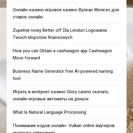
Онлайн-казино игровое казино Вулкан Железо для
ставок онлайн
Zupełnie nowy Better off Dla Lendon Logowanie
Twoich kłopotów finansowych
How you can Obtain a cashwagon app Cashwagon
Move forward
Business Name Generator free AI-powered naming
tool
Играть в интернет казино Glory casino скачать
онлайн игровые автоматы на деньги
What Is Natural Language Processing
Понимание кодов онлайн- Vulkan online ваучеров
игорного заведения