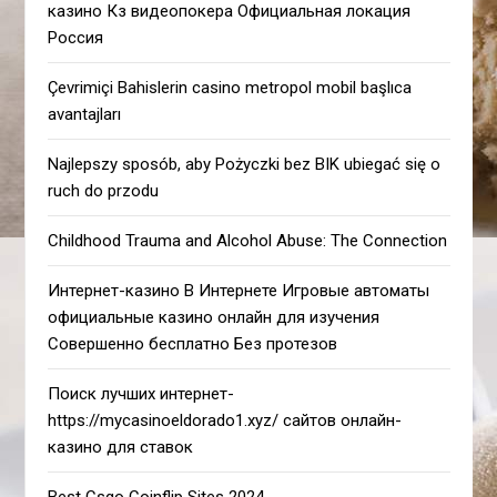
казино Кз видеопокера Официальная локация
Россия
Çevrimiçi Bahislerin casino metropol mobil başlıca
avantajları
Najlepszy sposób, aby Pożyczki bez BIK ubiegać się o
ruch do przodu
Childhood Trauma and Alcohol Abuse: The Connection
Интернет-казино В Интернете Игровые автоматы
официальные казино онлайн для изучения
Совершенно бесплатно Без протезов
Поиск лучших интернет-
https://mycasinoeldorado1.xyz/ сайтов онлайн-
казино для ставок
Best Csgo Coinflip Sites 2024