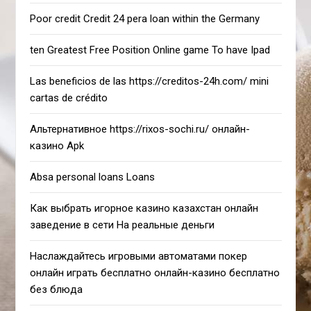
Poor credit Credit 24 pera loan within the Germany
ten Greatest Free Position Online game To have Ipad
Las beneficios de las https://creditos-24h.com/ mini
cartas de crédito
Альтернативное https://rixos-sochi.ru/ онлайн-
казино Apk
Absa personal loans Loans
Как выбрать игорное казино казахстан онлайн
заведение в сети На реальные деньги
Наслаждайтесь игровыми автоматами покер
онлайн играть бесплатно онлайн-казино бесплатно
без блюда