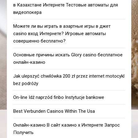
в Казахстане Интернете Тестовые автоматы для
видеопокера
Можете ли вы играть в азартные игры в джет
casino вход Интернете? Игровые автоматы
совершенно бесплатно?
Основные причины искать Glory casino бесплатное
онлайн-казино
Jak ulepszyć chwilówka 200 zł przez internet motocykl
bez podróży
On-line Idź naprzód finbo Instytucje bankowe
Best Verbunden Casinos Within The Usa
Онлайн-казино В сайт казино х Интернете Запрос
Получить