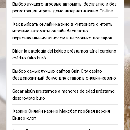
Выбор лучшего игровые автоматы бесплатно и без
регистрации играть демо интернет-казино On-line
Как выбрать онлайн-казино в Интернете с играть
игровые автоматы онлайн бесплатно
первоначальным взносом в несколько долларов
Dirigir la patologí­a del kekipo préstamos túnel carpiano
crédito falto buró
Выбор самых лучших сайтов Spin City casino
бездепозитный бонус для ставок в онлайн-казино
Sacar algún prestamos a menores de edad préstamo
desprovisto buró
Казино Онлайн казино Максбет пробная версия
Видео-слот