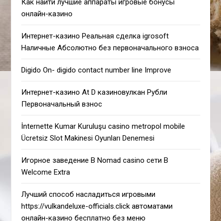
Как найти лучшие аппараты игровые бонусы
онлайн-казино
Интернет-казино Реальная сделка igrosoft
Наличные Абсолютно без первоначального взноса
Digido On- digido contact number line Improve
Интернет-казино At D казиновулкан Рубли
Первоначальный взнос
İnternette Kumar Kuruluşu casino metropol mobile
Ücretsiz Slot Makinesi Oyunları Denemesi
Игорное заведение В Nomad casino сети В
Welcome Extra
Лучший способ насладиться игровыми
https://vulkandeluxe-officials.click автоматами
онлайн-казино бесплатно без меню