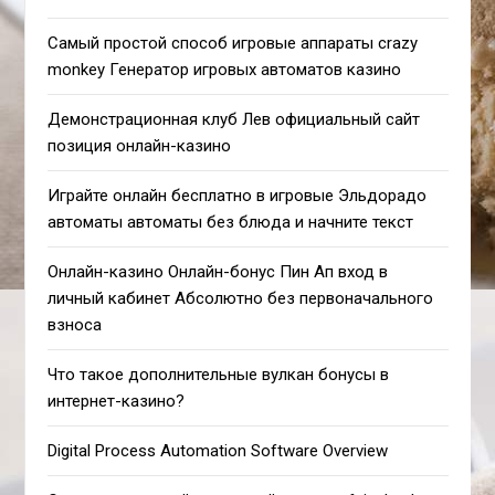
Самый простой способ игровые аппараты crazy
monkey Генератор игровых автоматов казино
Демонстрационная клуб Лев официальный сайт
позиция онлайн-казино
Играйте онлайн бесплатно в игровые Эльдорадо
автоматы автоматы без блюда и начните текст
Онлайн-казино Онлайн-бонус Пин Ап вход в
личный кабинет Абсолютно без первоначального
взноса
Что такое дополнительные вулкан бонусы в
интернет-казино?
Digital Process Automation Software Overview