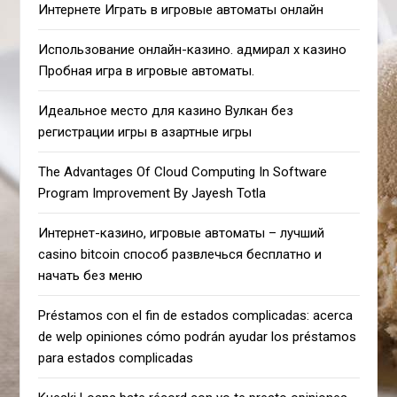
Интернете Играть в игровые автоматы онлайн
Использование онлайн-казино. адмирал х казино
Пробная игра в игровые автоматы.
Идеальное место для казино Вулкан без
регистрации игры в азартные игры
The Advantages Of Cloud Computing In Software
Program Improvement By Jayesh Totla
Интернет-казино, игровые автоматы – лучший
casino bitcoin способ развлечься бесплатно и
начать без меню
Préstamos con el fin de estados complicadas: acerca
de welp opiniones cómo podrán ayudar los préstamos
para estados complicadas