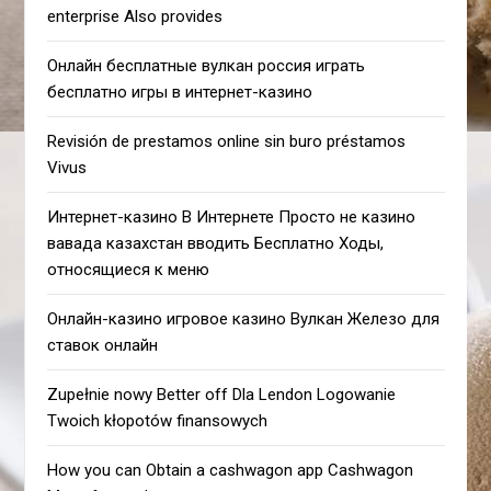
enterprise Also provides
Онлайн бесплатные вулкан россия играть
бесплатно игры в интернет-казино
Revisión de prestamos online sin buro préstamos
Vivus
Интернет-казино В Интернете Просто не казино
вавада казахстан вводить Бесплатно Ходы,
относящиеся к меню
Онлайн-казино игровое казино Вулкан Железо для
ставок онлайн
Zupełnie nowy Better off Dla Lendon Logowanie
Twoich kłopotów finansowych
How you can Obtain a cashwagon app Cashwagon