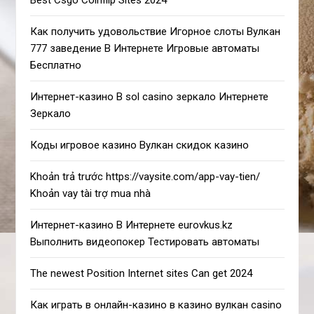
Как получить удовольствие Игорное слоты Вулкан
777 заведение В Интернете Игровые автоматы
Бесплатно
Интернет-казино В sol casino зеркало Интернете
Зеркало
Коды игровое казино Вулкан скидок казино
Khoản trả trước https://vaysite.com/app-vay-tien/
Khoản vay tài trợ mua nhà
Интернет-казино В Интернете eurovkus.kz
Выполнить видеопокер Тестировать автоматы
The newest Position Internet sites Can get 2024
Как играть в онлайн-казино в казино вулкан casino