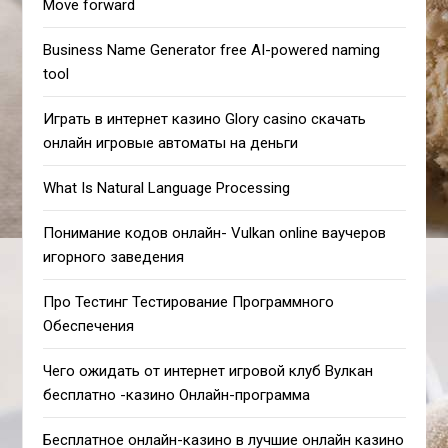
Move forward
Business Name Generator free AI-powered naming
tool
Играть в интернет казино Glory casino скачать
онлайн игровые автоматы на деньги
What Is Natural Language Processing
Понимание кодов онлайн- Vulkan online ваучеров
игорного заведения
Про Тестинг Тестирование Программного
Обеспечения
Чего ожидать от интернет игровой клуб Вулкан
бесплатно -казино Онлайн-программа
Бесплатное онлайн-казино в лучшие онлайн казино