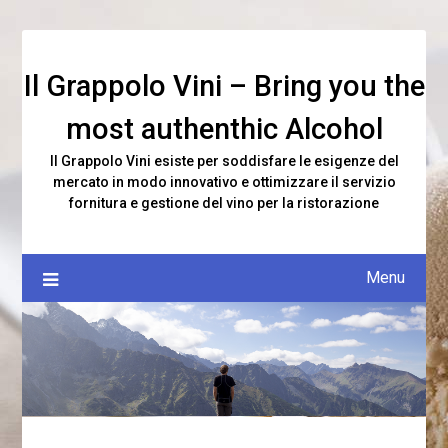
Skip
to
content
Il Grappolo Vini – Bring you the
most authenthic Alcohol
Il Grappolo Vini esiste per soddisfare le esigenze del
mercato in modo innovativo e ottimizzare il servizio
fornitura e gestione del vino per la ristorazione
Menu