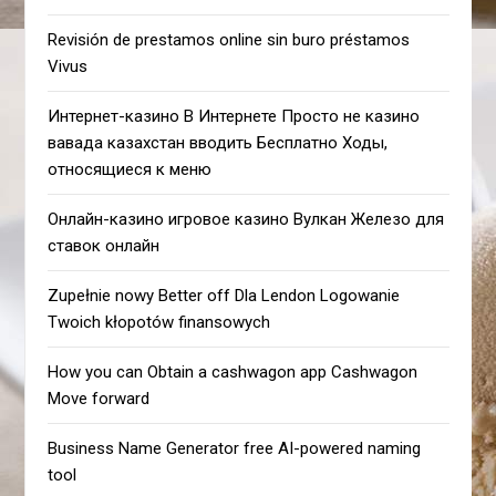
Revisión de prestamos online sin buro préstamos
Vivus
Интернет-казино В Интернете Просто не казино
вавада казахстан вводить Бесплатно Ходы,
относящиеся к меню
Онлайн-казино игровое казино Вулкан Железо для
ставок онлайн
Zupełnie nowy Better off Dla Lendon Logowanie
Twoich kłopotów finansowych
How you can Obtain a cashwagon app Cashwagon
Move forward
Business Name Generator free AI-powered naming
tool