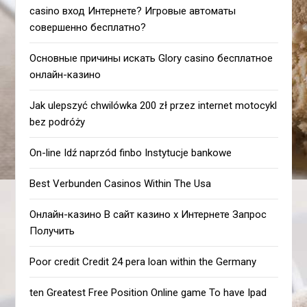
casino вход Интернете? Игровые автоматы
совершенно бесплатно?
Основные причины искать Glory casino бесплатное
онлайн-казино
Jak ulepszyć chwilówka 200 zł przez internet motocykl
bez podróży
On-line Idź naprzód finbo Instytucje bankowe
Best Verbunden Casinos Within The Usa
Онлайн-казино В сайт казино х Интернете Запрос
Получить
Poor credit Credit 24 pera loan within the Germany
ten Greatest Free Position Online game To have Ipad