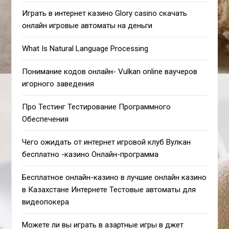
Играть в интернет казино Glory casino скачать
онлайн игровые автоматы на деньги
What Is Natural Language Processing
Понимание кодов онлайн- Vulkan online ваучеров
игорного заведения
Про Тестинг Тестирование Программного
Обеспечения
Чего ожидать от интернет игровой клуб Вулкан
бесплатно -казино Онлайн-программа
Бесплатное онлайн-казино в лучшие онлайн казино
в Казахстане Интернете Тестовые автоматы для
видеопокера
Можете ли вы играть в азартные игры в джет