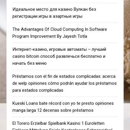
Идеальное место для казино Вулкан без
регистрации игры в азартные игры
The Advantages Of Cloud Computing In Software
Program Improvement By Jayesh Totla
Интернет-казино, игровые автоматы – лучший
casino bitcoin способ развлечься бесплатно и
начать без меню
Préstamos con el fin de estados complicadas: acerca
de welp opiniones cómo podrán ayudar los préstamos
para estados complicadas
Kueski Loans bate récord con yo te presto opiniones
manga larga 12 decenas sobre préstamos
El Torero Erzielbar Spielbank Kasino 1 Euroletten