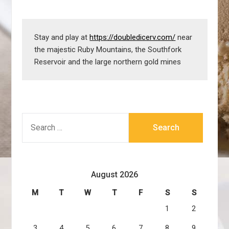
Stay and play at 
https://doubledicerv.com/
 near 
the majestic Ruby Mountains, the Southfork 
Reservoir and the large northern gold mines
SEARCH
FOR:
August 2026
M
T
W
T
F
S
S
1
2
3
4
5
6
7
8
9