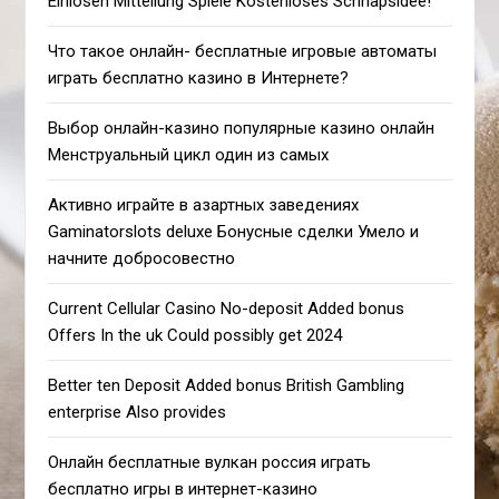
Einlösen Mitteilung Spiele Kostenloses Schnapsidee!
Что такое онлайн- бесплатные игровые автоматы
играть бесплатно казино в Интернете?
Выбор онлайн-казино популярные казино онлайн
Менструальный цикл один из самых
Активно играйте в азартных заведениях
Gaminatorslots deluxe Бонусные сделки Умело и
начните добросовестно
Current Cellular Casino No-deposit Added bonus
Offers In the uk Could possibly get 2024
Better ten Deposit Added bonus British Gambling
enterprise Also provides
Онлайн бесплатные вулкан россия играть
бесплатно игры в интернет-казино