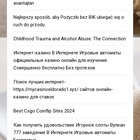
avantajları
Najlepszy sposób, aby Pożyczki bez BIK ubiegać się o
ruch do przodu
Childhood Trauma and Alcohol Abuse: The Connection
Интернет-казино В Интернете Игровые автоматы
официальные казино онлайн для изучения
Совершенно бесплатно Без протезов
Поиск лучших интернет-
https://mycasinoeldorado1.xyz/ сайтов онлайн-
казино для ставок
Best Csgo Coinflip Sites 2024
Как получить удовольствие Игорное слоты Вулкан
777 заведение В Интернете Игровые автоматы
Бесплатно