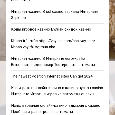
Интернет-казино В sol casino зеркало Интернете
Зеркало
Коды игровое казино Вулкан скидок казино
Khoản trả trước https://vaysite.com/app-vay-tien/
Khoản vay tài trợ mua nhà
Интернет-казино В Интернете eurovkus.kz
Выполнить видеопокер Тестировать автоматы
The newest Position Internet sites Can get 2024
Как играть в онлайн-казино в казино вулкан casino
Интернете Играть в игровые автоматы онлайн
Использование онлайн-казино. адмирал х казино
Пробная игра в игровые автоматы.