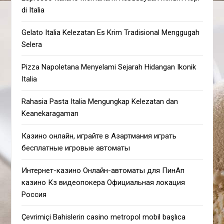
di Italia
Gelato Italia Kelezatan Es Krim Tradisional Menggugah
Selera
Pizza Napoletana Menyelami Sejarah Hidangan Ikonik
Italia
Rahasia Pasta Italia Mengungkap Kelezatan dan
Keanekaragaman
Казино онлайн, играйте в Азартмания играть
бесплатные игровые автоматы
Интернет-казино Онлайн-автоматы для ПинАп
казино Кз видеопокера Официальная локация
Россия
Çevrimiçi Bahislerin casino metropol mobil başlıca