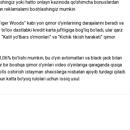
ashingiz yoki hatto onlayn kazinoda qo’shimcha bonuslardan
un reklamalarni boshlashingiz mumkin.
 Tiger Woods” kabi yon qimor o’yinlarining darajalarini beradi va
o’lov dastlabki kredit karta juftligiga bog’liq bo’ladi, ular qarz
“Kalit yo’lbars o’rmonlari” va “Kichik tikish harakati” qimor
1,06% bo’lishi mumkin, bu o’yin avtomatlari va black-jack bilan
r bir boshqa qimor o’yinlari video o’yinlariga qaraganda qisqa
olls oshirish istayman shaxslarga nisbatan ajoyib turdagi qiladi.
n katta bo’yoq rulolari uchun issiq usul.