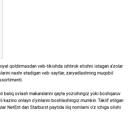
niyat qoldirmasdan veb-tikishda ishtirok etishni istagan a’zolar
slarini nashr etadigan veb-saytlar, zaryadlashning muqobil
ssortimenti.
vinli baliq ovlash makaralarini qayta yozishingiz yoki boshqaruv
nli kazino onlayn o’yinlarini boshlashingiz mumkin. Taklif etilgan
ular NetEnt dan Starburst paytida iliq nomlarni o’z ichiga olishi