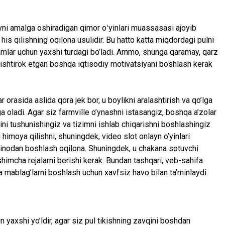
ovni amalga oshiradigan qimor oʻyinlari muassasasi ajoyib
 his qilishning oqilona usulidir. Bu hatto katta miqdordagi pulni
damlar uchun yaxshi turdagi bo’ladi. Ammo, shunga qaramay, qarz
a ishtirok etgan boshqa iqtisodiy motivatsiyani boshlash kerak
r orasida aslida qora jek bor, u boylikni aralashtirish va qo’lga
iga oladi. Agar siz farmville o’ynashni istasangiz, boshqa a’zolar
lini tushunishingiz va tizimni ishlab chiqarishni boshlashingiz
 himoya qilishni, shuningdek, video slot onlayn o’yinlari
azinodan boshlash oqilona. Shuningdek, u chakana sotuvchi
o’shimcha rejalarni berishi kerak. Bundan tashqari, veb-sahifa
a mablag’larni boshlash uchun xavfsiz havo bilan ta’minlaydi.
n yaxshi yo’ldir, agar siz pul tikishning zavqini boshdan