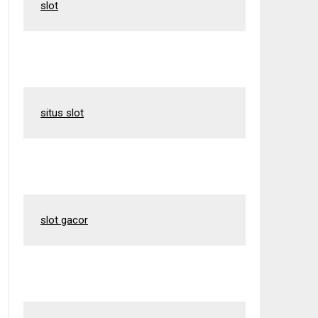
slot
situs slot
slot gacor