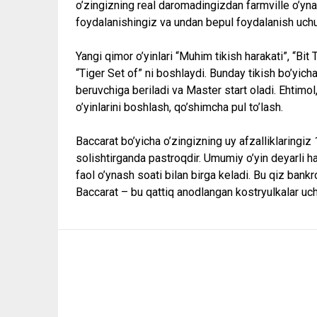
o’zingizning real daromadingizdan farmville o’yn
foydalanishingiz va undan bepul foydalanish uch
Yangi qimor o’yinlari “Muhim tikish harakati”, “Bit
“Tiger Set of” ni boshlaydi. Bunday tikish bo’yicha t
beruvchiga beriladi va Master start oladi. Ehtimol, 
o’yinlarini boshlash, qo’shimcha pul to’lash.
Baccarat bo’yicha o’zingizning uy afzalliklaringiz 
solishtirganda pastroqdir. Umumiy o’yin deyarli ha
faol o’ynash soati bilan birga keladi. Bu qiz bankr
Baccarat – bu qattiq anodlangan kostryulkalar uchu