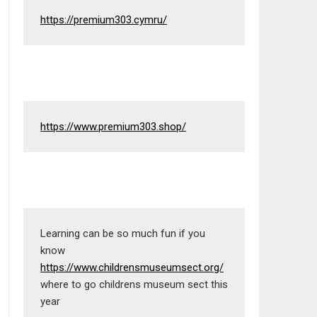
https://premium303.cymru/
https://www.premium303.shop/
Learning can be so much fun if you 
know 
https://www.childrensmuseumsect.org/
where to go childrens museum sect this 
year