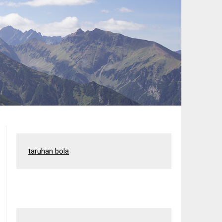
taruhan bola