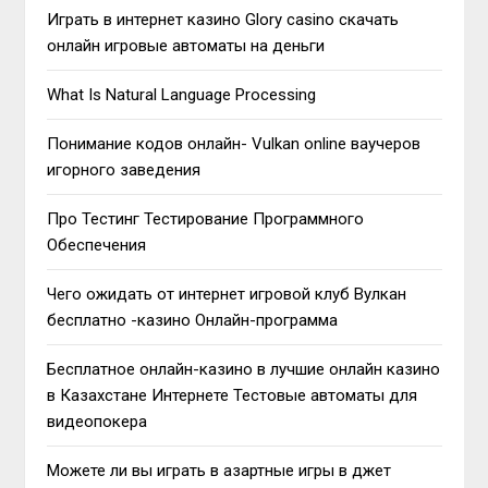
Играть в интернет казино Glory casino скачать
онлайн игровые автоматы на деньги
What Is Natural Language Processing
Понимание кодов онлайн- Vulkan online ваучеров
игорного заведения
Про Тестинг Тестирование Программного
Обеспечения
Чего ожидать от интернет игровой клуб Вулкан
бесплатно -казино Онлайн-программа
Бесплатное онлайн-казино в лучшие онлайн казино
в Казахстане Интернете Тестовые автоматы для
видеопокера
Можете ли вы играть в азартные игры в джет