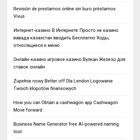
Revisión de prestamos online sin buro préstamos
Vivus
Интернет-казино В Интернете Просто не казино
вавада казахстан вводить Бесплатно Ходы,
относящиеся к меню
Онлайн-казино игровое казино Вулкан Железо для
ставок онлайн
Zupełnie nowy Better off Dla Lendon Logowanie
Twoich kłopotów finansowych
How you can Obtain a cashwagon app Cashwagon
Move forward
Business Name Generator free AI-powered naming
tool