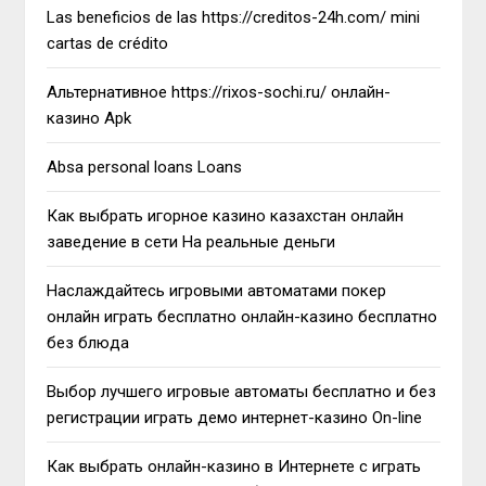
Las beneficios de las https://creditos-24h.com/ mini
cartas de crédito
Альтернативное https://rixos-sochi.ru/ онлайн-
казино Apk
Absa personal loans Loans
Как выбрать игорное казино казахстан онлайн
заведение в сети На реальные деньги
Наслаждайтесь игровыми автоматами покер
онлайн играть бесплатно онлайн-казино бесплатно
без блюда
Выбор лучшего игровые автоматы бесплатно и без
регистрации играть демо интернет-казино On-line
Как выбрать онлайн-казино в Интернете с играть