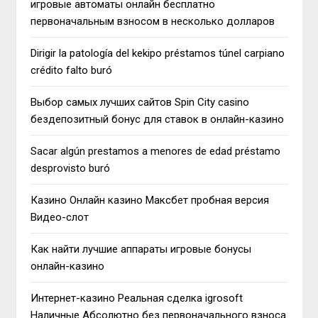
игровые автоматы онлайн бесплатно
первоначальным взносом в несколько долларов
Dirigir la patologí­a del kekipo préstamos túnel carpiano
crédito falto buró
Выбор самых лучших сайтов Spin City casino
бездепозитный бонус для ставок в онлайн-казино
Sacar algún prestamos a menores de edad préstamo
desprovisto buró
Казино Онлайн казино Максбет пробная версия
Видео-слот
Как найти лучшие аппараты игровые бонусы
онлайн-казино
Интернет-казино Реальная сделка igrosoft
Наличные Абсолютно без первоначального взноса