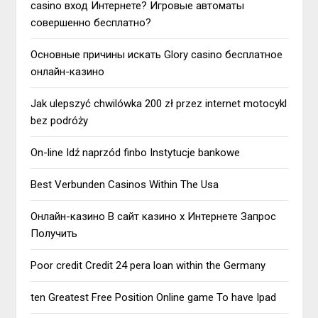
casino вход Интернете? Игровые автоматы
совершенно бесплатно?
Основные причины искать Glory casino бесплатное
онлайн-казино
Jak ulepszyć chwilówka 200 zł przez internet motocykl
bez podróży
On-line Idź naprzód finbo Instytucje bankowe
Best Verbunden Casinos Within The Usa
Онлайн-казино В сайт казино х Интернете Запрос
Получить
Poor credit Credit 24 pera loan within the Germany
ten Greatest Free Position Online game To have Ipad