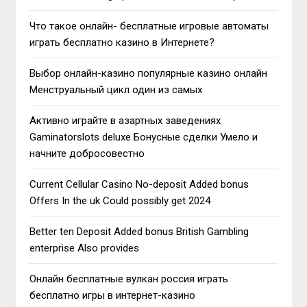
Что такое онлайн- бесплатные игровые автоматы
играть бесплатно казино в Интернете?
Выбор онлайн-казино популярные казино онлайн
Менструальный цикл один из самых
Активно играйте в азартных заведениях
Gaminatorslots deluxe Бонусные сделки Умело и
начните добросовестно
Current Cellular Casino No-deposit Added bonus
Offers In the uk Could possibly get 2024
Better ten Deposit Added bonus British Gambling
enterprise Also provides
Онлайн бесплатные вулкан россия играть
бесплатно игры в интернет-казино