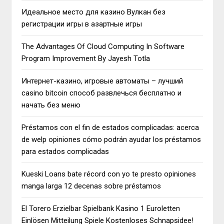
Идеальное место для казино Вулкан без
регистрации игры в азартные игры
The Advantages Of Cloud Computing In Software
Program Improvement By Jayesh Totla
Интернет-казино, игровые автоматы – лучший
casino bitcoin способ развлечься бесплатно и
начать без меню
Préstamos con el fin de estados complicadas: acerca
de welp opiniones cómo podrán ayudar los préstamos
para estados complicadas
Kueski Loans bate récord con yo te presto opiniones
manga larga 12 decenas sobre préstamos
El Torero Erzielbar Spielbank Kasino 1 Euroletten
Einlösen Mitteilung Spiele Kostenloses Schnapsidee!