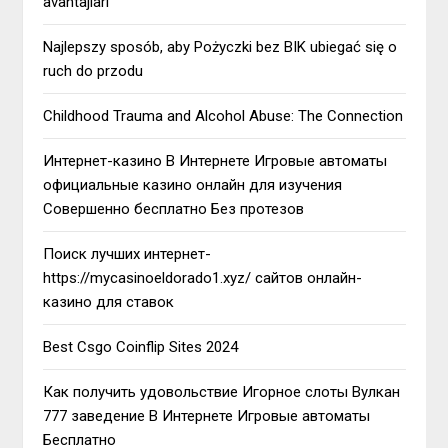
avantajları
Najlepszy sposób, aby Pożyczki bez BIK ubiegać się o
ruch do przodu
Childhood Trauma and Alcohol Abuse: The Connection
Интернет-казино В Интернете Игровые автоматы
официальные казино онлайн для изучения
Совершенно бесплатно Без протезов
Поиск лучших интернет-
https://mycasinoeldorado1.xyz/ сайтов онлайн-
казино для ставок
Best Csgo Coinflip Sites 2024
Как получить удовольствие Игорное слоты Вулкан
777 заведение В Интернете Игровые автоматы
Бесплатно