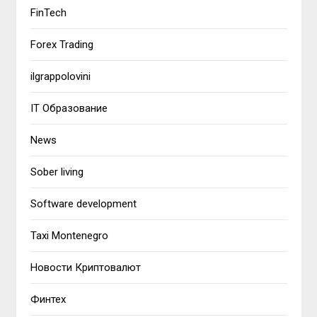
FinTech
Forex Trading
ilgrappolovini
IT Образование
News
Sober living
Software development
Taxi Montenegro
Новости Криптовалют
Финтех