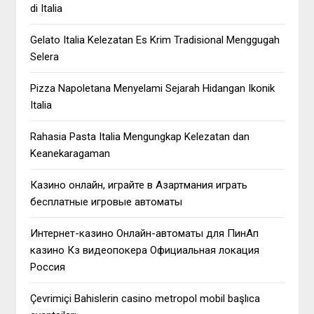
di Italia
Gelato Italia Kelezatan Es Krim Tradisional Menggugah
Selera
Pizza Napoletana Menyelami Sejarah Hidangan Ikonik
Italia
Rahasia Pasta Italia Mengungkap Kelezatan dan
Keanekaragaman
Казино онлайн, играйте в Азартмания играть
бесплатные игровые автоматы
Интернет-казино Онлайн-автоматы для ПинАп
казино Кз видеопокера Официальная локация
Россия
Çevrimiçi Bahislerin casino metropol mobil başlıca