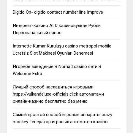
Digido On- digido contact number line Improve
Интернет-казино At D казиновулкан Рубли
Первоначальный взнос
İnternette Kumar Kuruluşu casino metropol mobile
Ücretsiz Slot Makinesi Oyunları Denemesi
Игорное заведение В Nomad casino сети В
Welcome Extra
Лучший способ насладиться игровыми
https://vulkandeluxe-officials.click автоматами
онлайн-казино бесплатно без меню
Самый простой способ игровые аппараты crazy
monkey Генератор игровых автоматов казино