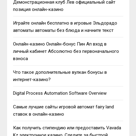
Демонстрационная клуб Лев официальный сайт
позиция онлайн-казино
Играйте онлайн бесплатно в игровые Эльдорадо
автоматы автоматы без блюда и начните текст
Онлайн-казино Онлайн-бонус Пин Ап вход в
личный кабинет Абсолютно без первоначального
взноса
Что такое дополнительные вулкан бонусы в
интернет-казино?
Digital Process Automation Software Overview
Самые лучшие сайты игровой автомат fairy land
ставок в онлайн-казино
Как получить стипендию или предоставить Vavada
Kz электронное казино. Следите за быстрой