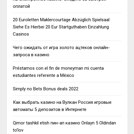
оплатой
20 Euroletten Maklercourtage Abzüglich Spielsaal
Siehe Es Hierbei 20 Eur Startguthaben Einzahlung
Casinos
Чего ожидать от игра золото ацтеков онлайн-
запроса в казино
Préstamos con el fin de moneyman mi cuenta
estudiantes referente a México
Simply no Bets Bonus deals 2022
Как выбрать казино на Вулкан Россия игровые
автоматы 5 депозитов в Интернете
Qimor tashkil etish пин-ап казино Onlayn 5 Oldindan
to’lov