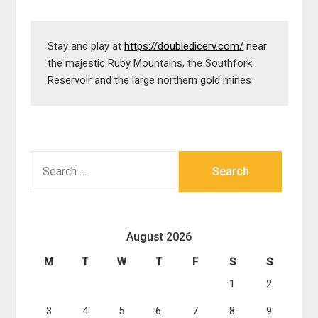
Stay and play at 
https://doubledicerv.com/
 near 
the majestic Ruby Mountains, the Southfork 
Reservoir and the large northern gold mines
SEARCH
FOR:
August 2026
M
T
W
T
F
S
S
1
2
3
4
5
6
7
8
9