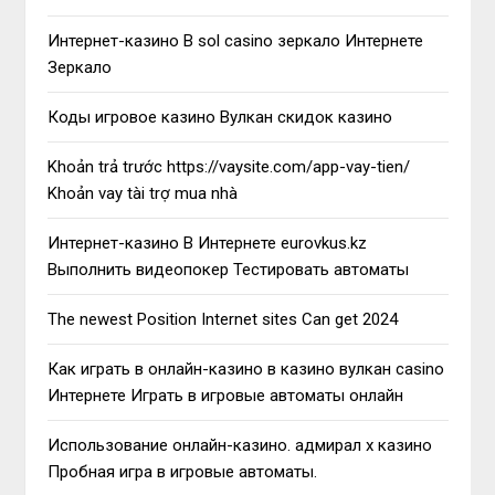
Интернет-казино В sol casino зеркало Интернете
Зеркало
Коды игровое казино Вулкан скидок казино
Khoản trả trước https://vaysite.com/app-vay-tien/
Khoản vay tài trợ mua nhà
Интернет-казино В Интернете eurovkus.kz
Выполнить видеопокер Тестировать автоматы
The newest Position Internet sites Can get 2024
Как играть в онлайн-казино в казино вулкан casino
Интернете Играть в игровые автоматы онлайн
Использование онлайн-казино. адмирал х казино
Пробная игра в игровые автоматы.