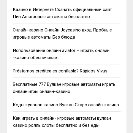
Казино в Интернете Скачать официальный сайт
Пин Ап игровые автоматы бесплатно
Онлайн казино Онлайн Joycasino вход Пробные
игровые автоматы Без блюда
Использование онлайн aviator – играть онлайн
-казино обеспечивает
Préstamos creditea es confiable? Rápidos Vivus
Бесплатные 777 Вулкан игровые автоматы играть
онлайн игры онлайн-казино
Коды купонов казино Вулкан Старс онлайн-казино
Как играть в онлайн- игровые автоматы вулкан
казино рояль слоты бесплатно и без еды