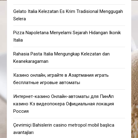
Gelato Italia Kelezatan Es Krim Tradisional Menggugah
Selera
Pizza Napoletana Menyelami Sejarah Hidangan Ikonik
Italia
Rahasia Pasta Italia Mengungkap Kelezatan dan
Keanekaragaman
Казино онлайн, играйте в Азартмания играть
бесплатные игровые автоматы
Интернет-казино Онлайн-автоматы для ПинАп
казино Кз видеопокера Официальная локация
Россия
Çevrimiçi Bahislerin casino metropol mobil başlıca
avantajları