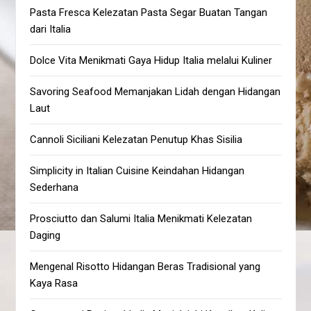
Pasta Fresca Kelezatan Pasta Segar Buatan Tangan
dari Italia
Dolce Vita Menikmati Gaya Hidup Italia melalui Kuliner
Savoring Seafood Memanjakan Lidah dengan Hidangan
Laut
Cannoli Siciliani Kelezatan Penutup Khas Sisilia
Simplicity in Italian Cuisine Keindahan Hidangan
Sederhana
Prosciutto dan Salumi Italia Menikmati Kelezatan
Daging
Mengenal Risotto Hidangan Beras Tradisional yang
Kaya Rasa