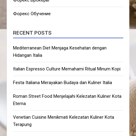
Форекс Обучение
RECENT POSTS
Mediterranean Diet Menjaga Kesehatan dengan
Hidangan Italia
Italian Espresso Culture Memahami Ritual Minum Kopi
Festa Italiana Merayakan Budaya dan Kuliner Italia
Roman Street Food Menjelajahi Kelezatan Kuliner Kota
Eterna
Venetian Cuisine Menikmati Kelezatan Kuliner Kota
Terapung