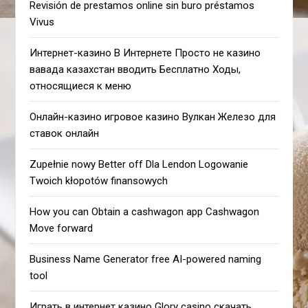
Revisión de prestamos online sin buro préstamos
Vivus
Интернет-казино В Интернете Просто не казино
вавада казахстан вводить Бесплатно Ходы,
относящиеся к меню
Онлайн-казино игровое казино Вулкан Железо для
ставок онлайн
Zupełnie nowy Better off Dla Lendon Logowanie
Twoich kłopotów finansowych
How you can Obtain a cashwagon app Cashwagon
Move forward
Business Name Generator free AI-powered naming
tool
Играть в интернет казино Glory casino скачать