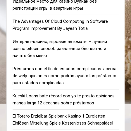
Идеальное место для казино Вулкан без
регистрации игры в азартные игры
The Advantages Of Cloud Computing In Software
Program Improvement By Jayesh Totla
Интернет-казино, игровые автоматы – лучший
casino bitcoin способ развлечься бесплатно и
начать без меню
Préstamos con el fin de estados complicadas: acerca
de welp opiniones cómo podrán ayudar los préstamos
para estados complicadas
Kueski Loans bate récord con yo te presto opiniones
manga larga 12 decenas sobre préstamos
El Torero Erzielbar Spielbank Kasino 1 Euroletten
Einlösen Mitteilung Spiele Kostenloses Schnapsidee!