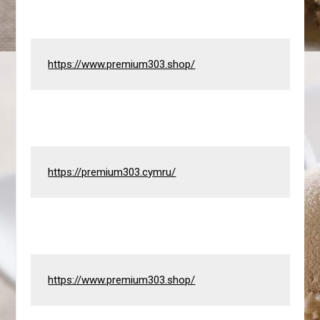
https://www.premium303.shop/
https://premium303.cymru/
https://www.premium303.shop/