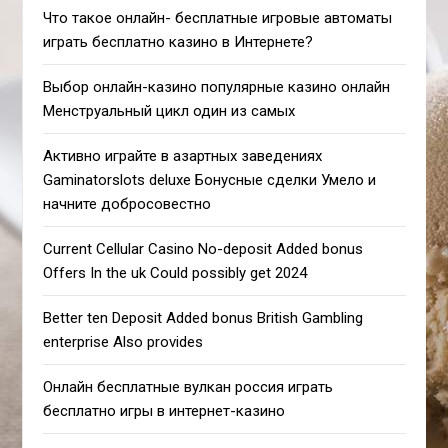
Что такое онлайн- бесплатные игровые автоматы
играть бесплатно казино в Интернете?
Выбор онлайн-казино популярные казино онлайн
Менструальный цикл один из самых
Активно играйте в азартных заведениях
Gaminatorslots deluxe Бонусные сделки Умело и
начните добросовестно
Current Cellular Casino No-deposit Added bonus
Offers In the uk Could possibly get 2024
Better ten Deposit Added bonus British Gambling
enterprise Also provides
Онлайн бесплатные вулкан россия играть
бесплатно игры в интернет-казино