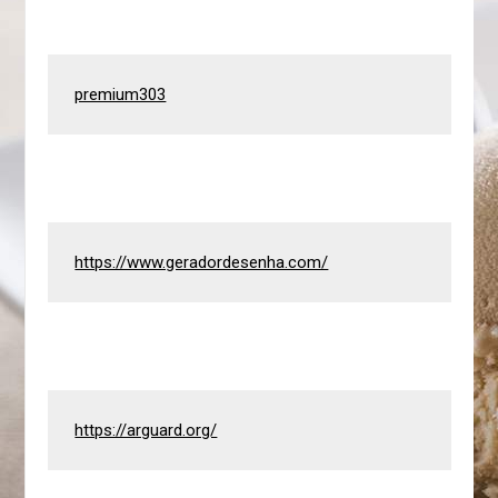
premium303
https://www.geradordesenha.com/
https://arguard.org/