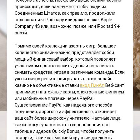
происходит, если вам нужно, чтобы люди из
Соединенных Штатов, как правило, продолжали
пользоваться iPad пару или даже позже, Apple
Company 4S или, возможно, позже, или iPod tad 9-й
эпохи.
Помимо своей коллекции азартных игр, большое
количество онлайн-казино представляет собой
мощный финансовый выбор, который позволяет
участникам просто вносить депозит и начинать
снимать средства, играя в различные команды. Если
уж вы лично решите поигрывать в этом онлайн-
казино на объективные ставки
вход ПинАп
Веб-сайт
принимает платежные карты, электронные финансы
или мобильные платежи через PayPal.
Существование PayPal как надежного способа
получения, дорогого и эффективного, открывает
ваш сайт более широкому читателю. Частные лица
также могут участвовать в соревнованиях по
таблице лидеров Quickly Bonus, чтобы получить
подарки, такие как малые и крупные джекпоты.