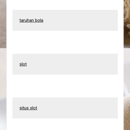
taruhan bola
slot
situs slot