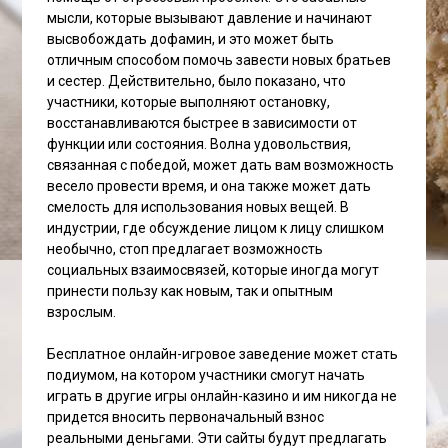
мысли, которые вызывают давление и начинают
высвобождать дофамин, и это может быть
отличным способом помочь завести новых братьев
и сестер. Действительно, было показано, что
участники, которые выполняют остановку,
восстанавливаются быстрее в зависимости от
функции или состояния. Волна удовольствия,
связанная с победой, может дать вам возможность
весело провести время, и она также может дать
смелость для использования новых вещей. В
индустрии, где обсуждение лицом к лицу слишком
необычно, стоп предлагает возможность
социальных взаимосвязей, которые иногда могут
принести пользу как новым, так и опытным
взрослым.
Бесплатное онлайн-игровое заведение может стать
подиумом, на котором участники смогут начать
играть в другие игры онлайн-казино и им никогда не
придется вносить первоначальный взнос
реальными деньгами. Эти сайты будут предлагать