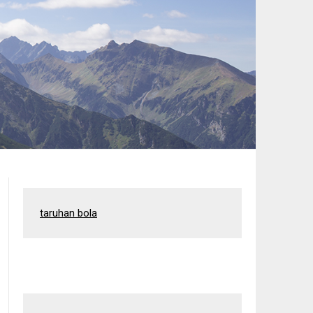
taruhan bola