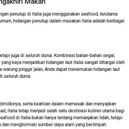
ngakhiri Makan
ngan penutup di Italia juga menggunakan seafood, terutama
umum, hidangan penutup dalam masakan Italia adalah berbagai
, tetapi juga di seluruh dunia. Kombinasi bahan-bahan segar,
 yang kaya menjadikan hidangan laut Italia sangat dihargai oleh
ga warung pinggir jalan, Anda dapat menemukan hidangan laut
i seluruh dunia.
imilikinya, serta keahlian dalam memasak dan menyajikan
ad, Italia tetap menjadi salah satu destinasi kuliner utama bagi
seafood di Italia bukan hanya tentang memanjakan lidah, tetapi
ya dan menghormati sumber daya alam yang berlimpah.