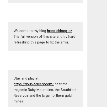
Welcome to my blog 
https://bloog.io/
The full version of this site and try hard 
refreshing this page to fix the error.
Stay and play at 
https://doubledicerv.com/
 near the 
majestic Ruby Mountains, the Southfork 
Reservoir and the large northern gold 
mines