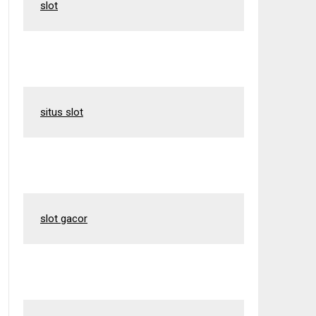
slot
situs slot
slot gacor