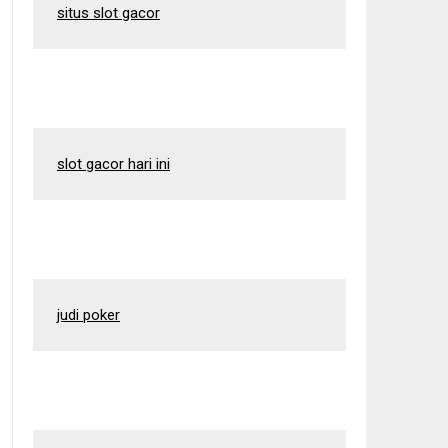
situs slot gacor
slot gacor hari ini
judi poker