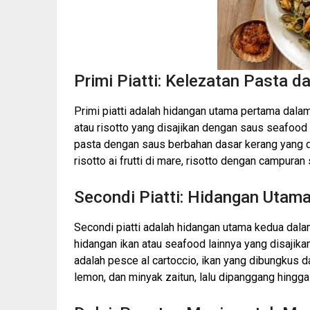
Primi Piatti: Kelezatan Pasta d
Primi piatti adalah hidangan utama pertama dalam 
atau risotto yang disajikan dengan saus seafood 
pasta dengan saus berbahan dasar kerang yang di
risotto ai frutti di mare, risotto dengan campuran
Secondi Piatti: Hidangan Utam
Secondi piatti adalah hidangan utama kedua dalam m
hidangan ikan atau seafood lainnya yang disaji
adalah pesce al cartoccio, ikan yang dibungkus
lemon, dan minyak zaitun, lalu dipanggang hingg