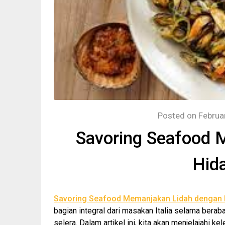
Posted on
Februa
Savoring Seafood 
Hid
Savoring Seafood Memanjakan Lidah dengan 
bagian integral dari masakan Italia selama ber
selera. Dalam artikel ini, kita akan menjelajahi k