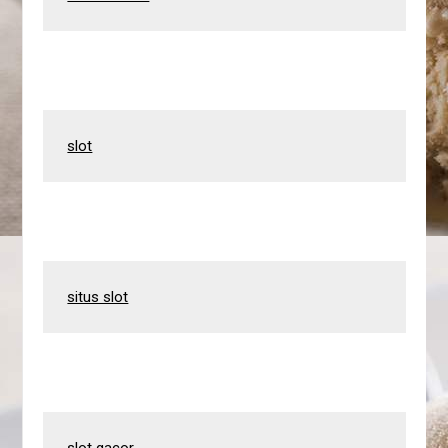
slot
situs slot
slot gacor