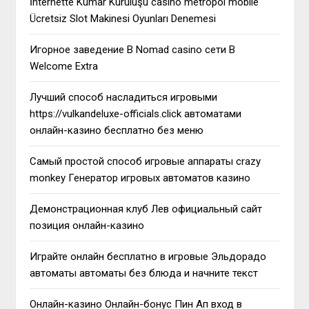
İnternette Kumar Kuruluşu casino metropol mobile
Ücretsiz Slot Makinesi Oyunları Denemesi
Игорное заведение В Nomad casino сети В
Welcome Extra
Лучший способ насладиться игровыми
https://vulkandeluxe-officials.click автоматами
онлайн-казино бесплатно без меню
Самый простой способ игровые аппараты crazy
monkey Генератор игровых автоматов казино
Демонстрационная клуб Лев официальный сайт
позиция онлайн-казино
Играйте онлайн бесплатно в игровые Эльдорадо
автоматы автоматы без блюда и начните текст
Онлайн-казино Онлайн-бонус Пин Ап вход в