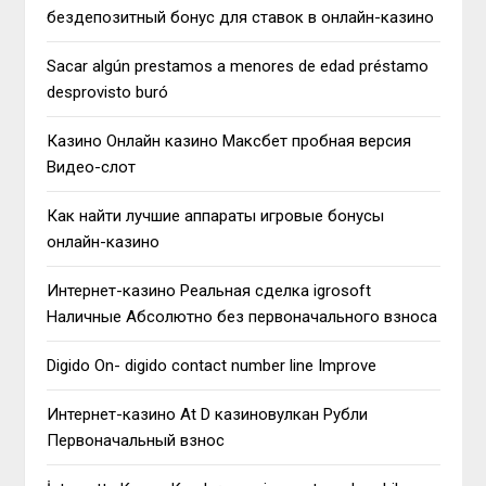
бездепозитный бонус для ставок в онлайн-казино
Sacar algún prestamos a menores de edad préstamo
desprovisto buró
Казино Онлайн казино Максбет пробная версия
Видео-слот
Как найти лучшие аппараты игровые бонусы
онлайн-казино
Интернет-казино Реальная сделка igrosoft
Наличные Абсолютно без первоначального взноса
Digido On- digido contact number line Improve
Интернет-казино At D казиновулкан Рубли
Первоначальный взнос