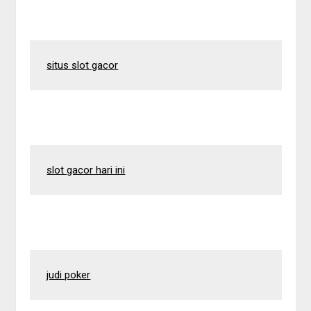
situs slot gacor
slot gacor hari ini
judi poker