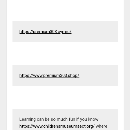
https://premium303.cymru/
https://www.premium303.shop/
Learning can be so much fun if you know 
https://www.childrensmuseumsect.org/
 where 