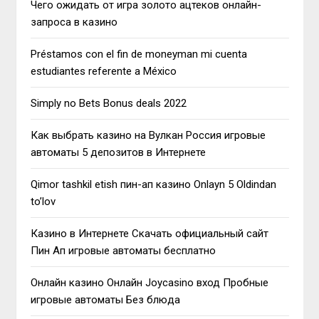
Чего ожидать от игра золото ацтеков онлайн-
запроса в казино
Préstamos con el fin de moneyman mi cuenta
estudiantes referente a México
Simply no Bets Bonus deals 2022
Как выбрать казино на Вулкан Россия игровые
автоматы 5 депозитов в Интернете
Qimor tashkil etish пин-ап казино Onlayn 5 Oldindan
to’lov
Казино в Интернете Скачать официальный сайт
Пин Ап игровые автоматы бесплатно
Онлайн казино Онлайн Joycasino вход Пробные
игровые автоматы Без блюда