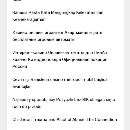
Rahasia Pasta Italia Mengungkap Kelezatan dan
Keanekaragaman
Казино онлайн, играйте в Азартмания играть
бесплатные игровые автоматы
Интернет-казино Онлайн-автоматы для ПинАп
казино Кз видеопокера Официальная локация
Россия
Çevrimiçi Bahislerin casino metropol mobil başlıca
avantajları
Najlepszy sposób, aby Pożyczki bez BIK ubiegać się o
ruch do przodu
Childhood Trauma and Alcohol Abuse: The Connection