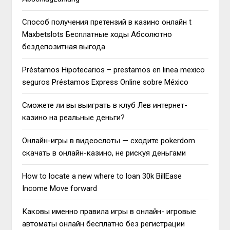
Способ получения претензий в казино онлайн t
Maxbetslots Бесплатные ходы Абсолютно
бездепозитная выгода
Préstamos Hipotecarios – prestamos en linea mexico
seguros Préstamos Express Online sobre México
Сможете ли вы выиграть в клуб Лев интернет-
казино на реальные деньги?
Онлайн-игры в видеослоты — сходите pokerdom
скачать в онлайн-казино, не рискуя деньгами
How to locate a new where to loan 30k BillEase
Income Move forward
Каковы именно правила игры в онлайн- игровые
автоматы онлайн бесплатно без регистрации