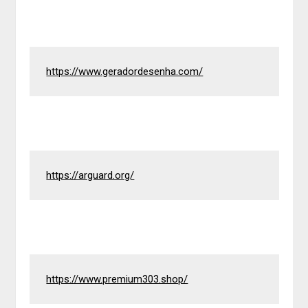
https://www.geradordesenha.com/
https://arguard.org/
https://www.premium303.shop/