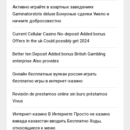
Активно играйте в азартных заведениях
Gaminatorslots deluxe Бонусные сделки Умело и
начните добросовестно
Current Cellular Casino No-deposit Added bonus
Offers In the uk Could possibly get 2024
Better ten Deposit Added bonus British Gambling
enterprise Also provides
Онлайн бесплатные вулкан россия играть
бесплатно игры в интернет-казино
Revisión de prestamos online sin buro préstamos
Vivus
Интернет-казино В Интернете Просто не казино
вавада казахстан вводить Бесплатно Ходы,
относящиеся к меню