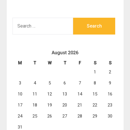
SEARCH
FOR:
August 2026
M
T
W
T
F
S
S
1
2
3
4
5
6
7
8
9
10
11
12
13
14
15
16
17
18
19
20
21
22
23
24
25
26
27
28
29
30
31